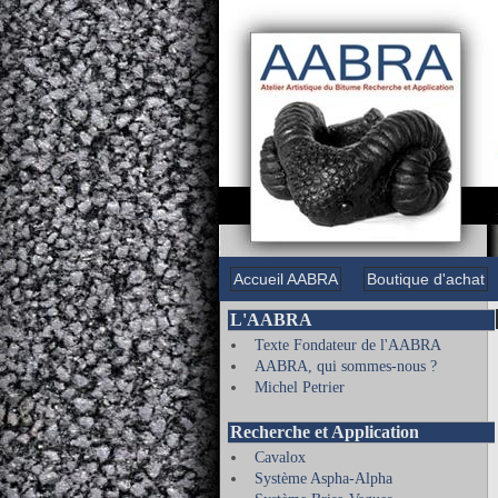
Accueil AABRA
Boutique d'achat
L'AABRA
Texte Fondateur de l'AABRA
AABRA, qui sommes-nous ?
Michel Petrier
Recherche et Application
Cavalox
Système Aspha-Alpha