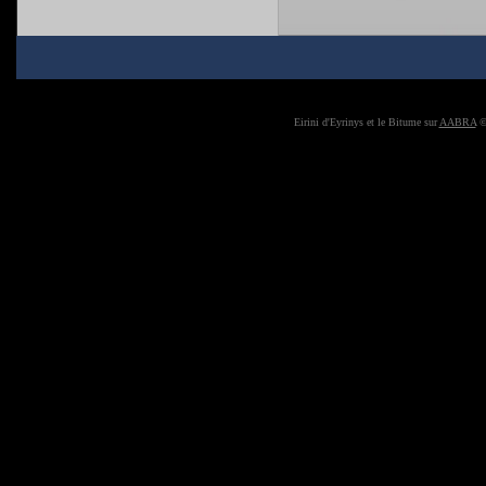
Eirini d'Eyrinys et le Bitume sur
AABRA
©