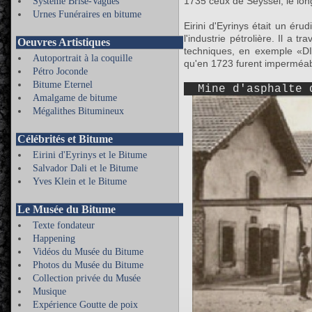
1735 ceux de Seyssel, le lon
Système Brise-Vagues
Urnes Funéraires en bitume
Eirini d'Eyrinys était un éru
l'industrie pétrolière. Il a 
Oeuvres Artistiques
techniques, en exemple «
Autoportrait à la coquille
qu'en 1723 furent imperméabi
Pétro Joconde
Bitume Eternel
Mine d'asphalte d
Amalgame de bitume
Mégalithes Bitumineux
Célébrités et Bitume
Eirini d'Eyrinys et le Bitume
Salvador Dali et le Bitume
Yves Klein et le Bitume
Le Musée du Bitume
Texte fondateur
Happening
Vidéos du Musée du Bitume
Photos du Musée du Bitume
Collection privée du Musée
Musique
Expérience Goutte de poix