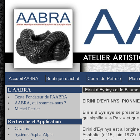
Accueil AABRA
Boutique d'achat
Cours du Pétrole
Plan 
L'AABRA
Eirini d'Eyrinys et le Bitume
Texte Fondateur de l'AABRA
EIRINI D'EYRINYS, PIONNI
AABRA, qui sommes-nous ?
Michel Petrier
Eirini d'Eyrinys
se présentai
qui signifie « la Paix » et que
Recherche et Application
Cavalox
Eirini d'Eyrinys est à l'orig
Système Aspha-Alpha
Asphalte (n°15, juin 1972).