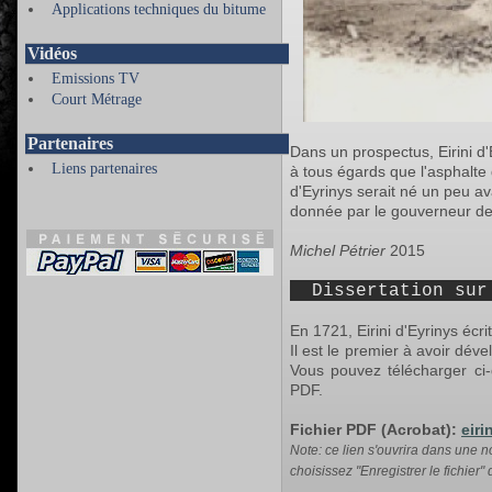
Applications techniques du bitume
Vidéos
Emissions TV
Court Métrage
Partenaires
Dans un prospectus, Eirini d
Liens partenaires
à tous égards que l'asphalte 
d'Eyrinys serait né un peu a
donnée par le gouverneur de
Michel Pétrier
2015
Dissertation sur 
En 1721, Eirini d'Eyrinys écr
Il est le premier à avoir dév
Vous pouvez télécharger ci-
PDF.
Fichier PDF (Acrobat):
eir
Note: ce lien s'ouvrira dans une nou
choisissez "Enregistrer le fichier"