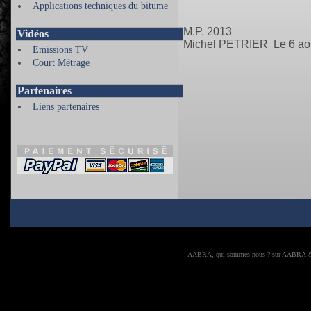
Applications techniques du bitume
M.P. 2013
Vidéos
Michel PETRIER Le 6 ao
Emissions TV
Court Métrage
Partenaires
Liens partenaires
AABRA, qui sommes-nous ? sur
AABRA
©