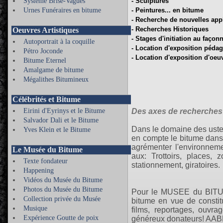
Système Brise-Vagues
- Sculptures
Urnes Funéraires en bitume
- Peintures... en bitume
- Recherche de nouvelles app
- Recherches Historiques
Oeuvres Artistiques
- Stages d'initiation au faço
Autoportrait à la coquille
- Location d'exposition pédag
Pétro Joconde
- Location d'exposition d'oeu
Bitume Eternel
Amalgame de bitume
Mégalithes Bitumineux
Célébrités et Bitume
Eirini d'Eyrinys et le Bitume
Des axes de recherches 
Salvador Dali et le Bitume
Dans le domaine des usten
Yves Klein et le Bitume
en compte le bitume dans 
agrémenter l'environneme
Le Musée du Bitume
aux: Trottoirs, places, 
Texte fondateur
stationnement, giratoires.
Happening
Vidéos du Musée du Bitume
Photos du Musée du Bitume
Pour le MUSEE du BITUME
Collection privée du Musée
bitume en vue de constitu
Musique
films, reportages, ouvra
Expérience Goutte de poix
généreux donateurs! AABRA