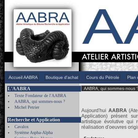
Accueil AABRA
Boutique d'achat
Cours du Pétrole
Plan 
L'AABRA
AABRA, qui sommes-nous 
Texte Fondateur de l'AABRA
AABRA, qui sommes-nous ?
Michel Petrier
Aujourd'hui
AABRA
(Ate
Application) présent su
Recherche et Application
artistique évolutive qui 
Cavalox
réalisation d'oeuvres orig
Système Aspha-Alpha